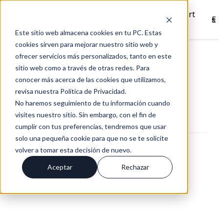
Inici
Nosotro
Solucione
Recurso
Soport
Es
o
s
s
s
e
Este sitio web almacena cookies en tu PC. Estas
cookies sirven para mejorar nuestro sitio web y
ofrecer servicios más personalizados, tanto en este
Progresus Blog | HubSpot (4)
sitio web como a través de otras redes. Para
conocer más acerca de las cookies que utilizamos,
BLOG PROGRESUS / PÁGINA 4
revisa nuestra Política de Privacidad.
No haremos seguimiento de tu información cuando
SUSCRÍBIRME
+6
POST
visites nuestro sitio. Sin embargo, con el fin de
cumplir con tus preferencias, tendremos que usar
solo una pequeña cookie para que no se te solicite
volver a tomar esta decisión de nuevo.
Aceptar
Rechazar