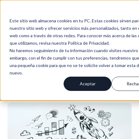
Inici
Nosotro
Solucione
Recurso
Soport
En
o
s
s
s
e
Este sitio web almacena cookies en tu PC. Estas cookies sirven par
nuestro sitio web y ofrecer servicios más personalizados, tanto en 
web como a través de otras redes. Para conocer más acerca de las 
Progresus Blog | PYME
que utilizamos, revisa nuestra Política de Privacidad.
No haremos seguimiento de tu información cuando visites nuestro s
BLOG PROGRESUS / NOTICIAS & NOVEDADES
embargo, con el fin de cumplir con tus preferencias, tendremos que
una pequeña cookie para que no se te solicite volver a tomar esta 
SUSCRÍBIRME
+0
POST
nuevo.
Aceptar
Recha