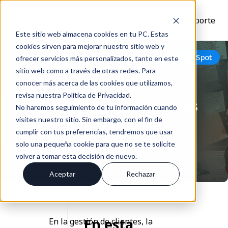
Inicio
Nosotros
Soluciones
Recursos
Soporte
Este sitio web almacena cookies en tu PC. Estas
cookies sirven para mejorar nuestro sitio web y
Volver
HubSpot
ofrecer servicios más personalizados, tanto en este
sitio web como a través de otras redes. Para
conocer más acerca de las cookies que utilizamos,
revisa nuestra Política de Privacidad.
¿Cómo evité los duplicados
No haremos seguimiento de tu información cuando
al registrar clientes con su
visites nuestro sitio. Sin embargo, con el fin de
cumplir con tus preferencias, tendremos que usar
número de teléfono?
solo una pequeña cookie para que no se te solicite
May 15, 2024
volver a tomar esta decisión de nuevo.
Aceptar
Rechazar
En esta
En la gestión de clientes, la