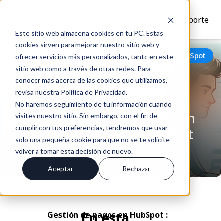
Inicio
Nosotros
Soluciones
Recursos
Soporte
Este sitio web almacena cookies en tu PC. Estas
cookies sirven para mejorar nuestro sitio web y
Volver
HubSpot
ofrecer servicios más personalizados, tanto en este
sitio web como a través de otras redes. Para
conocer más acerca de las cookies que utilizamos,
revisa nuestra Política de Privacidad.
Hacer seguimiento de
No haremos seguimiento de tu información cuando
pagos nunca había sido tan
visites nuestro sitio. Sin embargo, con el fin de
cumplir con tus preferencias, tendremos que usar
fácil en el CRM de HubSpot
solo una pequeña cookie para que no se te solicite
May 03, 2024
volver a tomar esta decisión de nuevo.
Aceptar
Rechazar
En esta
Gestión de pagos en HubSpot :