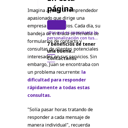
página
Imagina a Juan, un emprendedor
apasionado que dirige una
empresa de servicios. Cada día, su
¿Por qué es importante la
bandeja de entrada se llenaba de
personalización con tus
formularios de contacto y
leads o prospectos?
7 beneficios de tener
consultas de clientes potenciales
una buena
interesados en sus servicios. Sin
comunicación con tus
Contáctanos
embargo, Juan se encontraba con
prospectos o leads
un problema recurrente:
la
dificultad para responder
rápidamente a todas estas
consultas.
"Solía pasar horas tratando de
responder a cada mensaje de
manera individual", recuerda