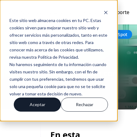
Inicio
Nosotros
Soluciones
Recursos
Soporte
Este sitio web almacena cookies en tu PC. Estas
cookies sirven para mejorar nuestro sitio web y
Volver
HubSpot
ofrecer servicios más personalizados, tanto en este
sitio web como a través de otras redes. Para
conocer más acerca de las cookies que utilizamos,
revisa nuestra Política de Privacidad.
La importancia de una
No haremos seguimiento de tu información cuando
comunicación efectiva con
visites nuestro sitio. Sin embargo, con el fin de
cumplir con tus preferencias, tendremos que usar
leads
solo una pequeña cookie para que no se te solicite
May 06, 2024
volver a tomar esta decisión de nuevo.
Aceptar
Rechazar
En esta