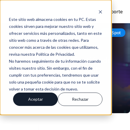
Inicio
Nosotros
Soluciones
Recursos
Soporte
Este sitio web almacena cookies en tu PC. Estas
cookies sirven para mejorar nuestro sitio web y
Volver
HubSpot
ofrecer servicios más personalizados, tanto en este
sitio web como a través de otras redes. Para
conocer más acerca de las cookies que utilizamos,
revisa nuestra Política de Privacidad.
Optimizando la Gestión de
No haremos seguimiento de tu información cuando
Campañas en HubSpot:
visites nuestro sitio. Sin embargo, con el fin de
cumplir con tus preferencias, tendremos que usar
Cómo Aprovechar los
solo una pequeña cookie para que no se te solicite
Parámetros UTM
volver a tomar esta decisión de nuevo.
Abr 30, 2024
Aceptar
Rechazar