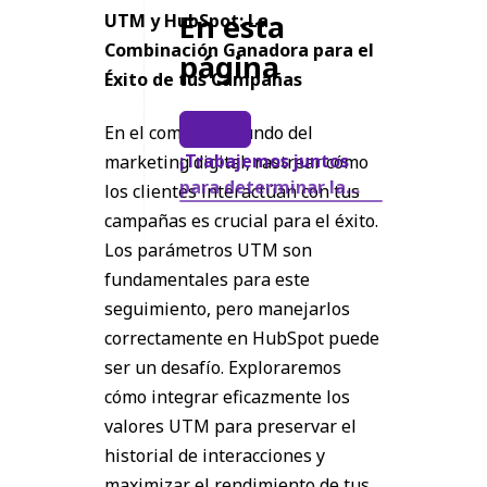
En esta
UTM y HubSpot: La
Combinación Ganadora para el
página
Éxito de tus Campañas
En el complejo mundo del
¡Trabajemos juntos
marketing digital, rastrear cómo
para determinar la
los clientes interactúan con tus
mejor manera de
campañas es crucial para el éxito.
potenciar su negocio!
Los parámetros UTM son
fundamentales para este
seguimiento, pero manejarlos
correctamente en HubSpot puede
ser un desafío. Exploraremos
cómo integrar eficazmente los
valores UTM para preservar el
historial de interacciones y
maximizar el rendimiento de tus