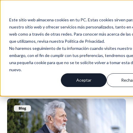
Inicio
Nosotros
Soluciones
Recursos
Soporte
Es
Este sitio web almacena cookies en tu PC. Estas cookies sirven par
nuestro sitio web y ofrecer servicios más personalizados, tanto en 
web como a través de otras redes. Para conocer más acerca de las 
Progresus Blog | servicio al cliente
que utilizamos, revisa nuestra Política de Privacidad.
No haremos seguimiento de tu información cuando visites nuestro s
BLOG PROGRESUS / NOTICIAS & NOVEDADES
embargo, con el fin de cumplir con tus preferencias, tendremos que
una pequeña cookie para que no se te solicite volver a tomar esta 
SUSCRÍBIRME
+1
POST
nuevo.
Aceptar
Recha