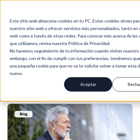
Inici
Nosotro
Solucione
Recurso
Soport
Es
o
s
s
s
e
Este sitio web almacena cookies en tu PC. Estas cookies sirven par
nuestro sitio web y ofrecer servicios más personalizados, tanto en 
web como a través de otras redes. Para conocer más acerca de las 
Progresus Blog | Feedback
que utilizamos, revisa nuestra Política de Privacidad.
No haremos seguimiento de tu información cuando visites nuestro s
BLOG PROGRESUS / NOTICIAS & NOVEDADES
embargo, con el fin de cumplir con tus preferencias, tendremos que
una pequeña cookie para que no se te solicite volver a tomar esta 
SUSCRÍBIRME
+1
POST
nuevo.
Aceptar
Recha