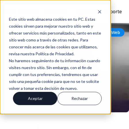
Inicio
Nosotros
Soluciones
Recursos
Soporte
Este sitio web almacena cookies en tu PC. Estas
cookies sirven para mejorar nuestro sitio web y
Volver
Sitio Web
ofrecer servicios más personalizados, tanto en este
sitio web como a través de otras redes. Para
conocer más acerca de las cookies que utilizamos,
revisa nuestra Política de Privacidad.
De Página a Ganancias:
No haremos seguimiento de tu información cuando
Secretos para Convertir Tu
visites nuestro sitio. Sin embargo, con el fin de
cumplir con tus preferencias, tendremos que usar
Sitio Web en un Hub de
solo una pequeña cookie para que no se te solicite
Ventas
volver a tomar esta decisión de nuevo.
Jun 13, 2024
Aceptar
Rechazar