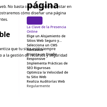
página
 web. No basta con simplemente estar en
e mostraremos cómo diseñar una página
ntes.
La Clave de la Presencia
Online
ble
Elige un Alojamiento de
Sitios Web Seguro y
Escalable
Selecciona un CMS
ntiza que tu sitio esté siempre
Adecuado
Prioriza un Diseño
o a la gestión de recursos y seguridad
Responsive
Implementa Prácticas de
SEO Rigurosas
Optimiza la Velocidad de
tu Sitio Web
Realiza Auditorías Web
Regularmente