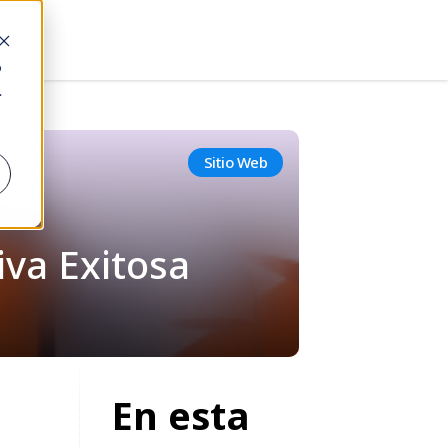
o
.
Sitio Web
va Exitosa
En esta