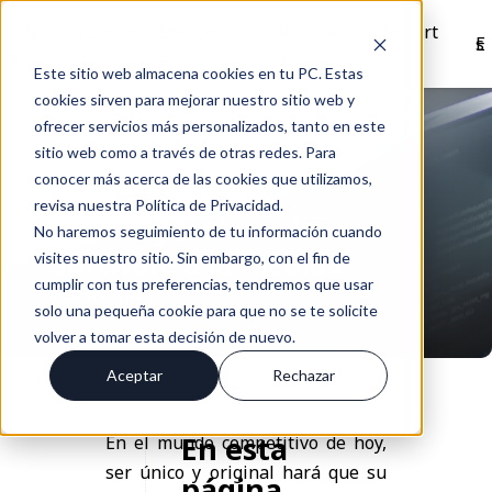
Inici
Nosotro
Solucione
Recurso
Soport
Es
o
s
s
s
e
Este sitio web almacena cookies en tu PC. Estas
cookies sirven para mejorar nuestro sitio web y
Volver
ofrecer servicios más personalizados, tanto en este
sitio web como a través de otras redes. Para
conocer más acerca de las cookies que utilizamos,
revisa nuestra Política de Privacidad.
7 Ventajas clave del
No haremos seguimiento de tu información cuando
software a la medida
visites nuestro sitio. Sin embargo, con el fin de
cumplir con tus preferencias, tendremos que usar
Feb 09, 2021
solo una pequeña cookie para que no se te solicite
volver a tomar esta decisión de nuevo.
Aceptar
Rechazar
En esta
En el mundo competitivo de hoy,
ser único y original hará que su
página