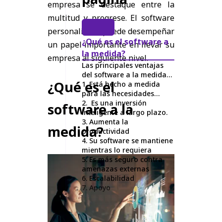
empresa se destaque entre la
multitud y progrese. El software
personalizado puede desempeñar
¿Qué es el software a
un papel importante en llevar su
la medida?
empresa al siguiente nivel.
Las principales ventajas
del software a la medida
¿Qué es el
son:
1. Está hecho a medida
para las necesidades
específicas de su empresa
2. Es una inversión
software a la
inteligente a largo plazo.
3. Aumenta la
medida?
productividad
4. Su software se mantiene
mientras lo requiera
5. Es más seguro contra
amenazas externas
6. Escalabilidad
7. Apoyo