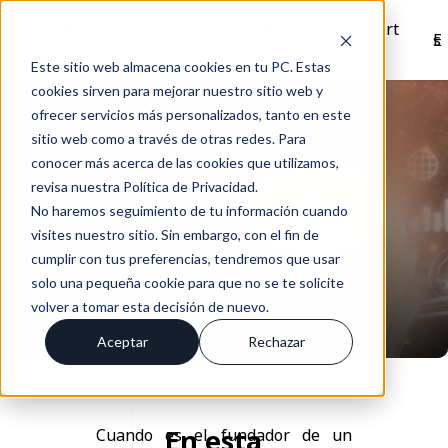
Inici
Nosotro
Solucione
Recurso
Soport
Es
o
s
s
s
e
Este sitio web almacena cookies en tu PC. Estas
cookies sirven para mejorar nuestro sitio web y
Volver
ofrecer servicios más personalizados, tanto en este
sitio web como a través de otras redes. Para
conocer más acerca de las cookies que utilizamos,
revisa nuestra Política de Privacidad.
3 tipos De Startups Que
No haremos seguimiento de tu información cuando
Necesitan Desarrollo De
visites nuestro sitio. Sin embargo, con el fin de
cumplir con tus preferencias, tendremos que usar
Software Personalizado
solo una pequeña cookie para que no se te solicite
Jul 19, 2021
volver a tomar esta decisión de nuevo.
Aceptar
Rechazar
En esta
Cuando es el fundador de un