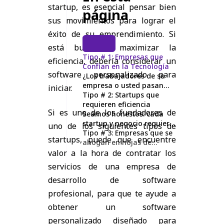
startup, es esencial pensar bien
página
sus movimientos para lograr el
éxito de su emprendimiento. Si
está buscando maximizar la
Tipo # 1: Empresas que
eficiencia, debería considerar un
Confían en la Tecnología
software personalizado para
¿Los trabajadores de su
empresa o usted pasan
iniciar.
mucho tiempo en la
Tipo # 2: Startups que
computadora?
requieren eficiencia
Si es uno de los fundadores de
Seamos honestos: cada
startup y negocio requiere
uno de los siguientes tipos de
eficiencia.
Tipo # 3: Empresas que se
startups, puede que encuentre
ahogan en hojas de
cálculo
valor a la hora de contratar los
servicios de una empresa de
desarrollo de software
profesional, para que te ayude a
obtener un software
personalizado diseñado para