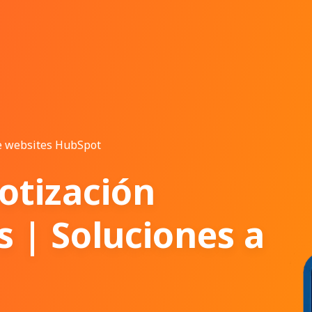
e websites HubSpot
Cotización
s | Soluciones a