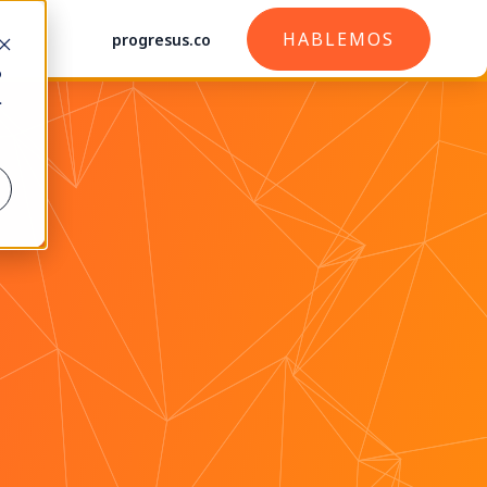
HABLEMOS
progresus.co
o
.