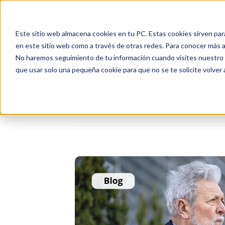
Inicio
Nosotros
Soluciones
Recursos
Soporte
Este sitio web almacena cookies en tu PC. Estas cookies sirven par
en este sitio web como a través de otras redes. Para conocer más ac
No haremos seguimiento de tu información cuando visites nuestro si
Progresus Blog | Servid
que usar solo una pequeña cookie para que no se te solicite volver
BLOG PROGRESUS / NOTICIAS & N