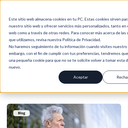
Inici
Nosotro
Solucione
Recurso
Soport
Es
o
s
s
s
e
Este sitio web almacena cookies en tu PC. Estas cookies sirven par
nuestro sitio web y ofrecer servicios más personalizados, tanto en 
web como a través de otras redes. Para conocer más acerca de las 
Progresus Blog | Experiencia del
que utilizamos, revisa nuestra Política de Privacidad.
cliente
No haremos seguimiento de tu información cuando visites nuestro s
embargo, con el fin de cumplir con tus preferencias, tendremos que
BLOG PROGRESUS / NOTICIAS & NOVEDADES
una pequeña cookie para que no se te solicite volver a tomar esta 
nuevo.
SUSCRÍBIRME
+0
POST
Aceptar
Recha