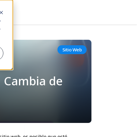
o
.
Sitio Web
: Cambia de
itio web, es posible que esté