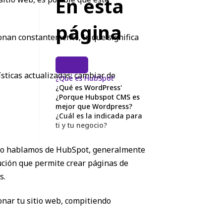
En esta
página
onan constantemente, lo que significa
ticas actualizadas: cambiar de
¿Qué es HubSpot'
¿Qué es WordPress'
¿Porque Hubspot CMS es
mejor que Wordpress?
¿Cuál es la indicada para
ti y tu negocio?
ndo hablamos de HubSpot, generalmente
ución que permite crear páginas de
s.
nar tu sitio web, compitiendo